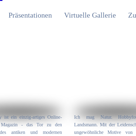
Präsentationen
Virtuelle Gallerie
Zu
 ist ein einzig-artiges Online-
Ich mag Natur. Hobbyfot
 Magazin - das Tor zu den
Landsmann. Mit der Leidensch
 des antiken und modernen
ungewöhnliche Motive von N