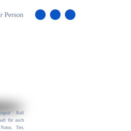
r Person
ograf Ralf
aft für auch
atur, Tier,